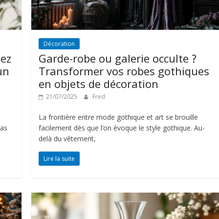
Décoration
éez
Garde-robe ou galerie occulte ?
un
Transformer vos robes gothiques
en objets de décoration
21/07/2025
Fred
La frontière entre mode gothique et art se brouille
pas
facilement dès que l’on évoque le style gothique. Au-
delà du vêtement,
Lire la suite